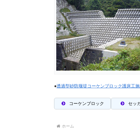
●
透過型砂防堰堤コーケンブロック護床工施
コーケンブロック
セッ
ホーム