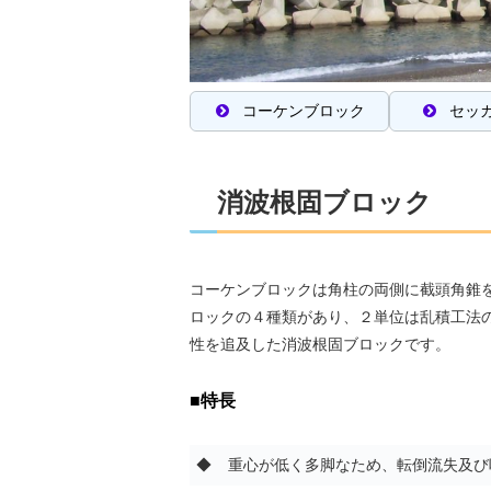
コーケンブロック
セッ
消波根固ブロック
コーケンブロックは角柱の両側に截頭角錐
ロックの４種類があり、２単位は乱積工法
性を追及した消波根固ブロックです。
■特長
◆
重心が低く多脚なため、転倒流失及び