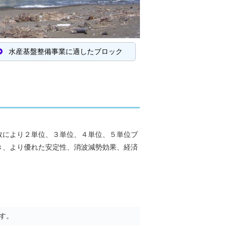
水産基盤整備事業に適したブロック
数により２単位、３単位、４単位、５単位ブ
き、より優れた安定性、消波減勢効果、経済
す。