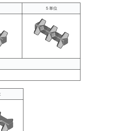
５単位
位