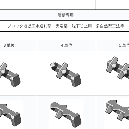
層積専用
ブロック堰堤工水通し部・天端部・沈下防止用・多自然型工法等
３単位
４単位
５単