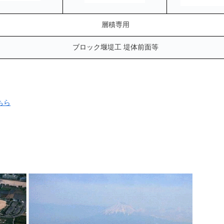
層積専用
ブロック堰堤工 堤体前面等
ちら