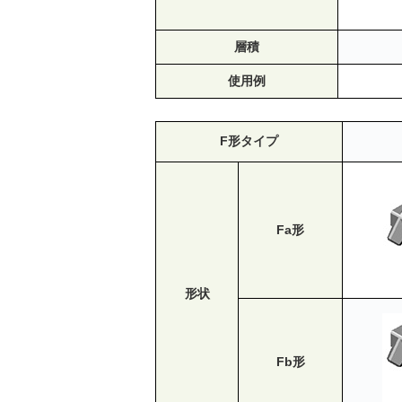
層積
使用例
F形タイプ
Fa形
形状
Fb形