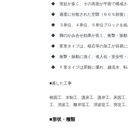
◆
突起が多く、その表面が平面で構成さ
◆
適度に分散された空隙（６０％前後）
◆
３単位、４単位、５単位ブロックを組
◆
脚のかみ合せ効果が良く、衝撃・振動
◆
変形タイプは、植石等の加工が容易に
◆
衝撃・振動に強く、省人化・安全性・
◆
Ｆ形タイプは景観に優れ、越流水、転
■適した工事
根固工、水制工、護床工、護岸工、床固工
工、消波工、離岸堤工、消波堤工、突堤工
■形状・種類