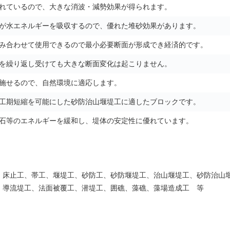
れているので、大きな消波・減勢効果が得られます。
が水エネルギーを吸収するので、優れた堆砂効果があります。
み合わせて使用できるので最小必要断面が形成でき経済的です。
を繰り返し受けても大きな断面変化は起こりません。
施せるので、自然環境に適応します。
工期短縮を可能にした砂防治山堰堤工に適したブロックです。
石等のエネルギーを緩和し、堤体の安定性に優れています。
、床止工、帯工、堰堤工、砂防工、砂防堰堤工、治山堰堤工、砂防治山
、導流堤工、法面被覆工、潜堤工、囲礁、藻礁、藻場造成工 等