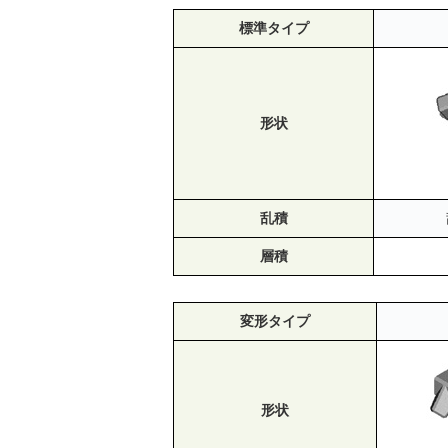
標準タイプ
形状
乱積
層積
変形タイプ
形状