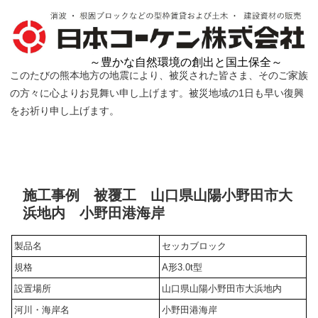
～豊かな自然環境の創出と国土保全～
このたびの熊本地方の地震により、被災された皆さま、そのご家族
の方々に心よりお見舞い申し上げます。被災地域の1日も早い復興
をお祈り申し上げます。
施工事例 被覆工 山口県山陽小野田市大
浜地内 小野田港海岸
製品名
セッカブロック
規格
A形3.0t型
設置場所
山口県山陽小野田市大浜地内
河川・海岸名
小野田港海岸