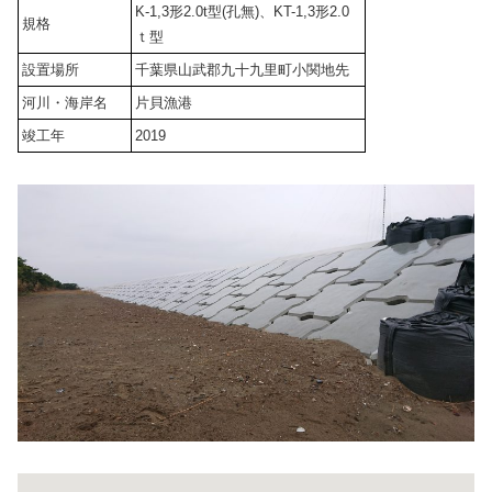
K-1,3形2.0t型(孔無)、KT-1,3形2.0
規格
ｔ型
設置場所
千葉県山武郡九十九里町小関地先
河川・海岸名
片貝漁港
竣工年
2019