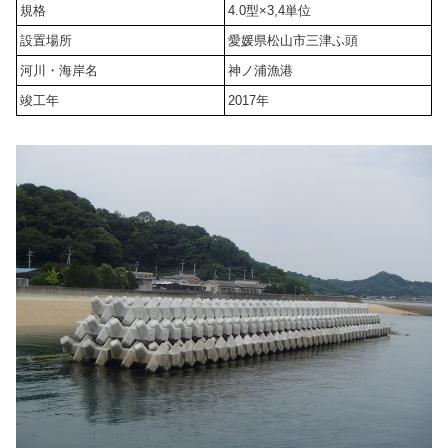
規格
4.0型×3,4単位
設置場所
愛媛県松山市三津ふ頭
河川・海岸名
神ノ浦漁港
竣工年
2017年