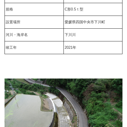
規格
C形0.5ｔ型
設置場所
愛媛県四国中央市下川町
河川・海岸名
下川川
竣工年
2021年