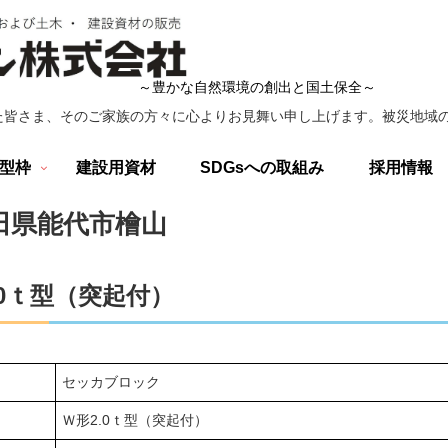
～豊かな自然環境の創出と国土保全～
た皆さま、そのご家族の方々に心よりお見舞い申し上げます。被災地域の
型枠
建設用資材
SDGsへの取組み
採用情報
田県能代市檜山
ご利用条件
0ｔ型（突起付）
セッカブロック
Ｗ形2.0ｔ型（突起付）