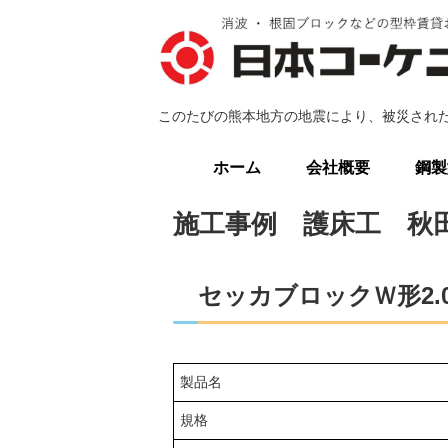
このたびの熊本地方の地震により、被災され
ホーム
会社概要
鋼製
施工事例 護床工 秋
セッカブロックＷ形2.
製品名
規格