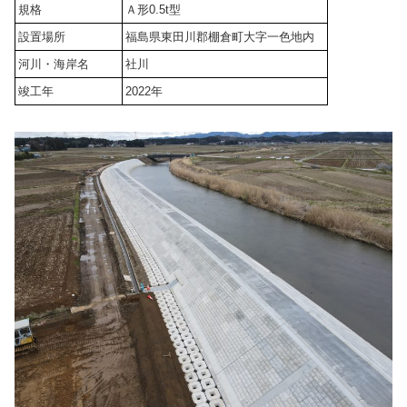
規格
Ａ形0.5t型
設置場所
福島県東田川郡棚倉町大字一色地内
河川・海岸名
社川
竣工年
2022年