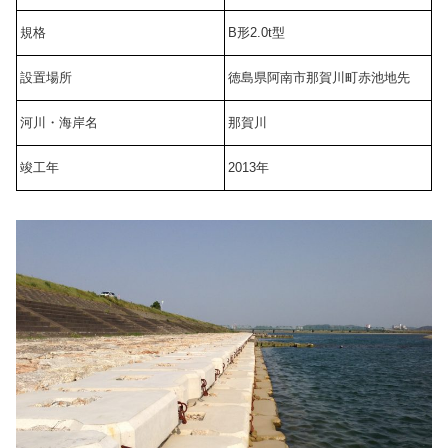
規格
B形2.0t型
設置場所
徳島県阿南市那賀川町赤池地先
河川・海岸名
那賀川
竣工年
2013年