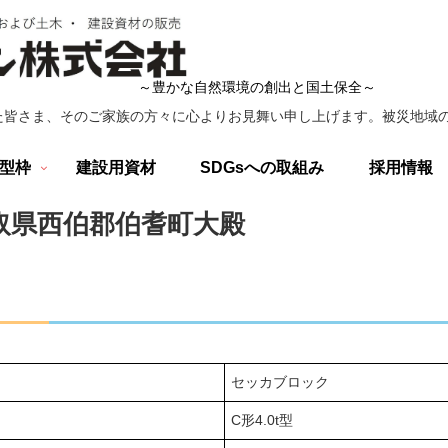
～豊かな自然環境の創出と国土保全～
た皆さま、そのご家族の方々に心よりお見舞い申し上げます。被災地域の
型枠
建設用資材
SDGsへの取組み
採用情報
鳥取県西伯郡伯耆町大殿
ご利用条件
セッカブロック
C形4.0t型