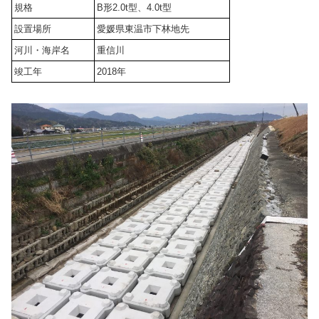
規格
B形2.0t型、4.0t型
設置場所
愛媛県東温市下林地先
河川・海岸名
重信川
竣工年
2018年