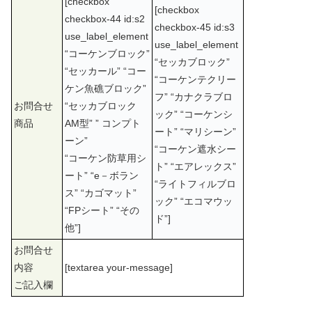
[checkbox
[checkbox
checkbox-44 id:s2
checkbox-45 id:s3
use_label_element
use_label_element
“コーケンブロック”
“セッカブロック”
“セッカール” “コー
“コーケンテクリー
ケン魚礁ブロック”
フ” “カナクラブロ
お問合せ
“セッカブロック
ック” “コーケンシ
商品
AM型” ” コンプト
ート” “マリシーン”
ーン”
“コーケン遮水シー
“コーケン防草用シ
ト” “エアレックス”
ート” “e－ボラン
“ライトフィルブロ
ス” “カゴマット”
ック” “エコマウッ
“FPシート” “その
ド”]
他”]
お問合せ
内容
[textarea your-message]
ご記入欄