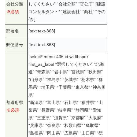
会社分類
してください” “会社分類” “官公庁” “建設
※必須
コンサルタント” “建設会社” “商社” “その
他”]
部署名
[text text-863]
郵便番号
[text text-863]
[select* menu-436 id:widthspc7
first_as_label “選択してください” “北海
道” “青森県” “岩手県” “宮城県” “秋田県”
“山形県” “福島県” “茨城県” “栃木県” “群
馬県” “埼玉県” “千葉県” “東京都” “神奈川
県”
都道府県
“新潟県” “富山県” “石川県” “福井県” “山
※必須
梨県” “長野県” “岐阜県” “静岡県” “愛知
県” “三重県” “滋賀県” “京都府” “大阪府”
“兵庫県” “奈良県” “和歌山県” “鳥取県”
“島根県” “岡山県” “広島県” “山口県” “徳