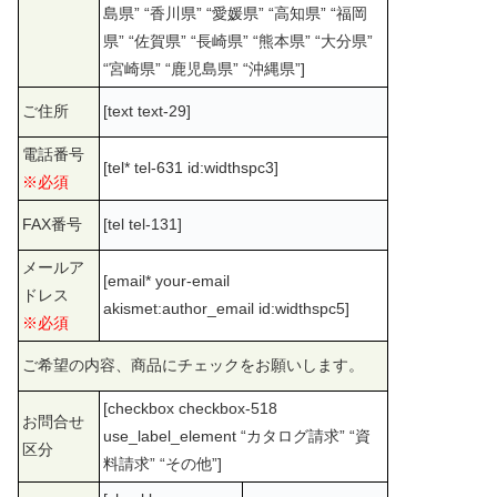
島県” “香川県” “愛媛県” “高知県” “福岡
県” “佐賀県” “長崎県” “熊本県” “大分県”
“宮崎県” “鹿児島県” “沖縄県”]
ご住所
[text text-29]
電話番号
[tel* tel-631 id:widthspc3]
※必須
FAX番号
[tel tel-131]
メールア
[email* your-email
ドレス
akismet:author_email id:widthspc5]
※必須
ご希望の内容、商品にチェックをお願いします。
[checkbox checkbox-518
お問合せ
use_label_element “カタログ請求” “資
区分
料請求” “その他”]